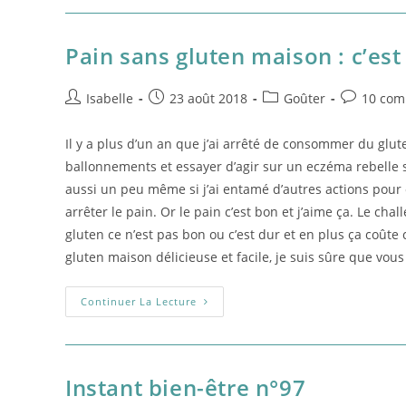
N°98
Pain sans gluten maison : c’est f
Auteur/autrice
Post
Post
Post
Isabelle
23 août 2018
Goûter
10 com
de
published:
category:
comments
la
Il y a plus d’un an que j’ai arrêté de consommer du glu
publication :
ballonnements et essayer d’agir sur un eczéma rebelle su
aussi un peu même si j’ai entamé d’autres actions pour ç
arrêter le pain. Or le pain c’est bon et j’aime ça. Le ch
gluten ce n’est pas bon ou c’est dur et en plus ça coûte 
gluten maison délicieuse et facile, je suis sûre que vous
Pain
Continuer La Lecture
Sans
Gluten
Maison
:
C’est
Facile
Instant bien-être n°97
Et
C’est