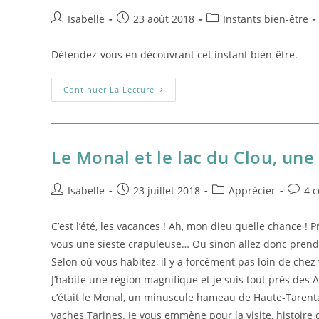
Bon
!
Auteur/autrice
Post
Post
Isabelle
23 août 2018
Instants bien-être
de
published:
category:
la
Détendez-vous en découvrant cet instant bien-être.
publication :
Instant
Continuer La Lecture
Bien-
Être
N°97
Le Monal et le lac du Clou, u
Auteur/autrice
Post
Post
Post
Isabelle
23 juillet 2018
Apprécier
4 
de
published:
category:
comme
la
C’est l’été, les vacances ! Ah, mon dieu quelle chance ! 
publication :
vous une sieste crapuleuse… Ou sinon allez donc prendr
Selon où vous habitez, il y a forcément pas loin de chez
J’habite une région magnifique et je suis tout près des 
c’était le Monal, un minuscule hameau de Haute-Tarentais
vaches Tarines. Je vous emmène pour la visite, histoire 