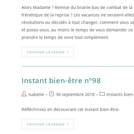
la
Alors Madame ? Remise du branle-bas de combat de la r
publication :
frénétique de la reprise ? Les vacances ne seraient-elle
résolutions ou décidés à tout changer, comment vous sen
et posez-vous, au moins le temps de vous demander ce qu
prendre le temps de vivre tout simplement.
Ralentir
Continuer La Lecture
Pour
Prendre
Le
Temps
De
Vivre
Instant bien-être n°98
Auteur/autrice
Post
Post
Isabelle
30 septembre 2018
Instants bien
de
published:
category:
la
Réfléchissez en découvrant cet instant bien-être.
publication :
Instant
Continuer La Lecture
Bien-
Être