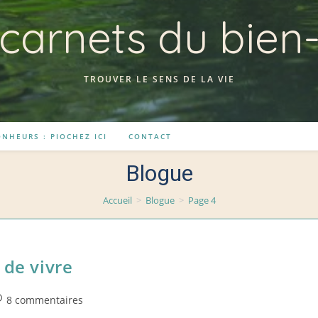
carnets du bien
TROUVER LE SENS DE LA VIE
NHEURS : PIOCHEZ ICI
CONTACT
Blogue
Accueil
>
Blogue
>
Page 4
 de vivre
st
8 commentaires
omments: