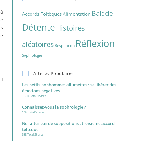
Balade
 à
Accords Toltèques
Alimentation
ne
Détente
Histoires
as
ue
Réflexion
aléatoires
Respiration
Sophrologie
Articles Populaires
il
Les petits bonhommes allumettes : se libérer des
émotions négatives
15.9K Total Shares
Connaissez-vous la sophrologie ?
1.9K Total Shares
r…
Ne faites pas de suppositions : troisième accord
toltèque
388 Total Shares