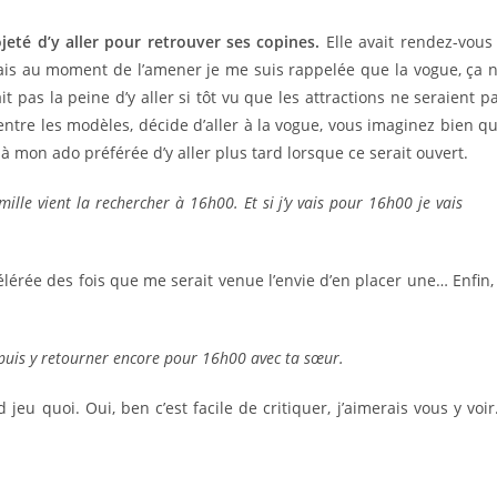
eté d’y aller pour retrouver ses copines.
Elle avait rendez-vous
 mais au moment de l’amener je me suis rappelée que la vogue, ça 
t pas la peine d’y aller si tôt vu que les attractions ne seraient p
ntre les modèles, décide d’aller à la vogue, vous imaginez bien q
à mon ado préférée d’y aller plus tard lorsque ce serait ouvert.
ille vient la rechercher à 16h00. Et si j’y vais pour 16h00 je vais
élérée des fois que me serait venue l’envie d’en placer une… Enfin, 
, puis y retourner encore pour 16h00 avec ta sœur.
 jeu quoi. Oui, ben c’est facile de critiquer, j’aimerais vous y voi