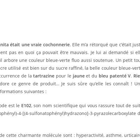
ranita était une vraie cochonnerie
. Elle m’a rétorqué que c’était jus
iment pas en quoi ça pouvait être mauvais. Je lui ai demandé si el
’il arbore une couleur bleue-verte fluo aussi soutenue. Un petit to
cre utilisé est bien sur du sucre raffiné, la belle couleur bleue-ver
occurrence de la
tartrazine
pour le
jaune
et du
bleu patenté V
.
Ri
ore ce genre de produit… Je suis sûre qu’elle les connaît ! U
formations suivantes :
ode est le
E102
, son nom scientifique qui vous rassure tout de sui
atophényl)-4-[(4-sulfonatophényl)hydrazono]-3-pyrazolecarboxylate 
n de cette charmante molécule sont : hyperactivité, asthme, urticair