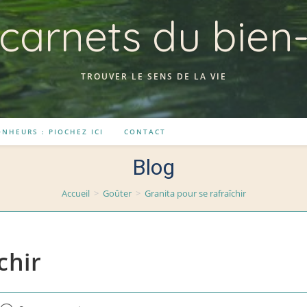
carnets du bien
TROUVER LE SENS DE LA VIE
NHEURS : PIOCHEZ ICI
CONTACT
Blog
Accueil
>
Goûter
>
Granita pour se rafraîchir
chir