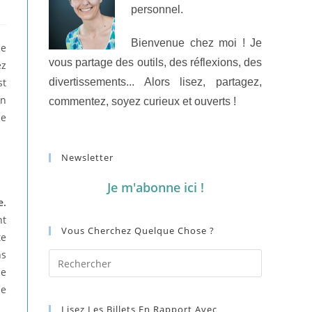
personnel.
Bienvenue chez moi ! Je
de
vous partage des outils, des réflexions, des
ez
st
divertissements... Alors lisez, partagez,
in
commentez, soyez curieux et ouverts !
de
Newsletter
Je m'abonne ici !
e.
nt
Vous Cherchez Quelque Chose ?
te
ns
le
ne
Lisez Les Billets En Rapport Avec