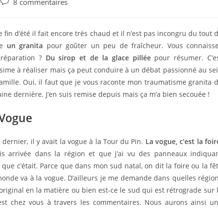
Post
8 commentaires
comments:
e fin d’été il fait encore très chaud et il n’est pas incongru du tout 
re
un granita
pour goûter un peu de fraîcheur. Vous connaiss
préparation ?
Du sirop et de la glace pillée
pour résumer. C’e
sime à réaliser mais ça peut conduire à un débat passionné au se
amille. Oui, il faut que je vous raconte mon traumatisme granita 
ine dernière. J’en suis remise depuis mais ça m’a bien secouée !
 Vogue
dernier, il y avait la vogue à la Tour du Pin.
La vogue, c’est la foir
is arrivée dans la région et que j’ai vu des panneaux indiqua
e c’était. Parce que dans mon sud natal, on dit la foire ou la fê
monde va à la vogue. D’ailleurs je me demande dans quelles régio
’original en la matière ou bien est-ce le sud qui est rétrograde sur 
n est chez vous à travers les commentaires. Nous aurons ainsi u