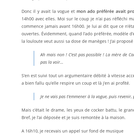
Donc il y avait la vogue et
mon ado préférée avait proj
14h00 avec elles. Moi sur le coup je n’ai pas réfléchi
commence jamais avant 16h00. Je lui ai dit que ce n’étai
ouvertes. Évidemment, quand l’ado préférée, modèle d’e
la louloute veut aussi sa dose de manèges ! J’ai proposé 
Ah mais non ! C’est pas possible ! La mère de Cam
pas la voir…
S’en est suivi tout un argumentaire débité à vitesse acc
a bien fallu qu’elle respire un coup et là j’en ai profité.
Je ne vais pas t’emmener à la vogue, puis revenir
Mais c’était le drame, les yeux de cocker battu, le grand
Bref, je l’ai déposée et je suis remontée à la maison.
A 16h10, je recevais un appel sur fond de musique