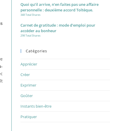
Quoi qu’il arrive, n’en faites pas une affaire
personnelle : deuxième accord Toltèque.
348 Total Shares
us
Carnet de gratitude : mode d’emploi pour
accéder au bonheur
298 Total Shares
Catégories
ve
Apprécier
u-
ec
Créer
ît
Exprimer
Goûter
Instants bien-être
Pratiquer