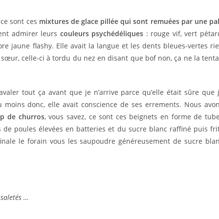
 ce sont ces
mixtures de glace pillée qui sont remuées par une pa
ent admirer leurs
couleurs psychédéliques
: rouge vif, vert pétar
e jaune flashy. Elle avait la langue et les dents bleues-vertes ri
sœur, celle-ci à tordu du nez en disant que bof non, ça ne la tenta
avaler tout ça avant que je n’arrive parce qu’elle était sûre que 
Au moins donc, elle avait conscience de ses errements. Nous avo
up de churros
, vous savez, ce sont ces beignets en forme de tub
 de poules élevées en batteries et du sucre blanc raffiné puis fri
 finale le forain vous les saupoudre généreusement de sucre bla
 saletés …