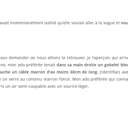
i avait momentanément oublié qu’elle voulait aller à la vogue et
no
ous demander où nous allions la retrouver, je l’aperçois qui arri
ne, mon ado préférée tenait
dans sa main droite un gobelet ble
 gauche un câble marron d’au moins 60cm de long.
J’identifiais av
si un verre au contenu marron foncé. Mon ado préférée qui conna
ris un air semi-coupable avec un sourire léger.