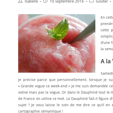
Auteur/autrice
Post
Post
Isabelle
10 septembre 2016
Goûter
de
published:
category:
la
publication :
En cett
prend
cette 
simplis
d’une f
la sema
A la
Samedi 
Je précise parce que personnellement, lorsque je su
« Grande vogue ce week-end » je me suis demandée ce qu
votive mais pas la vogue. Or dans le Dauphiné tout le 
de France on utilise ce mot. Le Dauphiné fait-il figure d
sujet ? Je vous laisse le soin de me dire ce qu’il e
cartographie sémantique !