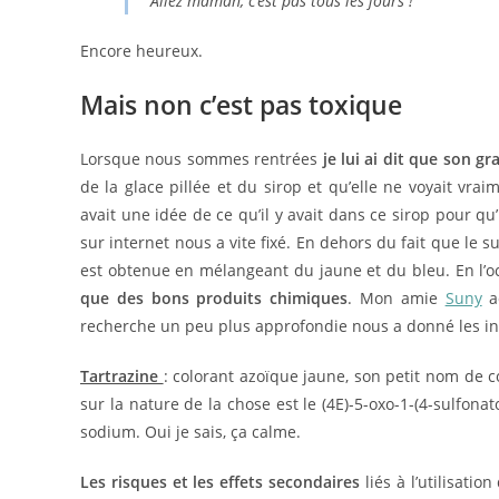
Allez maman, c’est pas tous les jours !
Encore heureux.
Mais non c’est pas toxique
Lorsque nous sommes rentrées
je lui ai dit que son g
de la glace pillée et du sirop et qu’elle ne voyait vra
avait une idée de ce qu’il y avait dans ce sirop pour qu
sur internet nous a vite fixé. En dehors du fait que le su
est obtenue en mélangeant du jaune et du bleu. En l’
que des bons produits chimiques
. Mon amie
Suny
ad
recherche un peu plus approfondie nous a donné les in
Tartrazine
: colorant azoïque jaune, son petit nom de c
sur la nature de la chose est le (4E)-5-oxo-1-(4-sulfon
sodium. Oui je sais, ça calme.
Les risques et les effets secondaires
liés à l’utilisatio