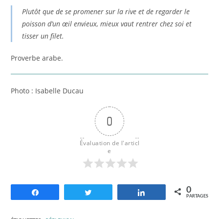
Plutôt que de se promener sur la rive et de regarder le
poisson d’un œil envieux, mieux vaut rentrer chez soi et
tisser un filet.
Proverbe arabe.
Photo : Isabelle Ducau
0
Évaluation de l'articl
e
0
Partagez
Tweetez
Partagez
PARTAGES