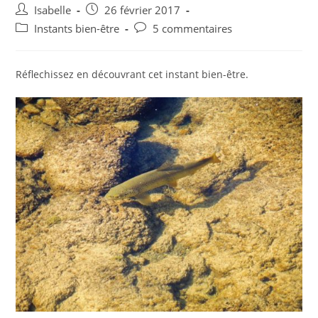
Auteur/autrice
Post
Isabelle
26 février 2017
de
published:
Post
Post
Instants bien-être
5 commentaires
la
category:
comments:
publication :
Réflechissez en découvrant cet instant bien-être.