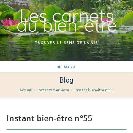
Skip
Les carnets
to
du bien-être
content
TROUVER LE SENS DE LA VIE
MENU
Blog
Accueil
>
Instants bien-être
>
Instant bien-être n°55
Instant bien-être n°55