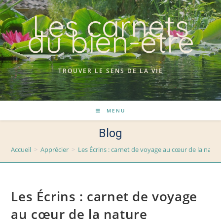
Skip
Les carnets
to
du bien-être
content
TROUVER LE SENS DE LA VIE
MENU
Blog
Accueil
>
Apprécier
>
Les Écrins : carnet de voyage au cœur de la natur
Les Écrins : carnet de voyage
au cœur de la nature