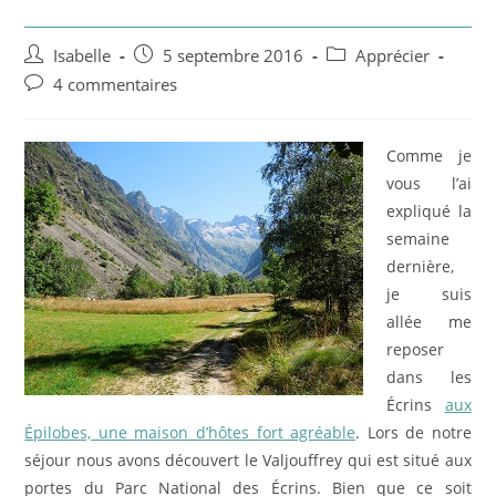
Auteur/autrice
Post
Post
Isabelle
5 septembre 2016
Apprécier
de
published:
category:
Post
4 commentaires
la
comments:
publication :
Comme je
vous l’ai
expliqué la
semaine
dernière,
je suis
allée me
reposer
dans les
Écrins
aux
Épilobes, une maison d’hôtes fort agréable
. Lors de notre
séjour nous avons découvert le Valjouffrey qui est situé aux
portes du Parc National des Écrins. Bien que ce soit