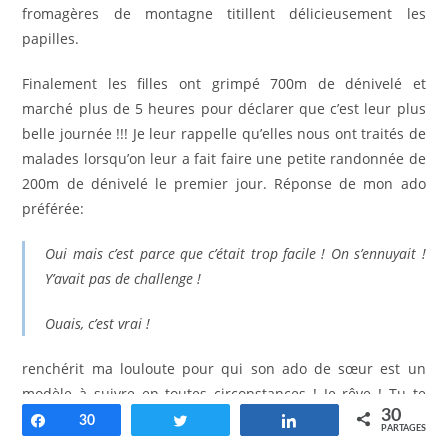
fromagères de montagne titillent délicieusement les
papilles.
Finalement les filles ont grimpé 700m de dénivelé et
marché plus de 5 heures pour déclarer que c’est leur plus
belle journée !!! Je leur rappelle qu’elles nous ont traités de
malades lorsqu’on leur a fait faire une petite randonnée de
200m de dénivelé le premier jour. Réponse de mon ado
préférée:
Oui mais c’est parce que c’était trop facile ! On s’ennuyait !
Y’avait pas de challenge !
Ouais, c’est vrai !
renchérit ma louloute pour qui son ado de sœur est un
modèle à suivre en toutes circonstances ! Je rêve ! Tu te
30
décarcasses pour trouver une balade soft, histoire de ne
Partagez
30
Tweetez
Partagez
PARTAGES
pas dégoûter les gniards dès le premier jours et voilà ce