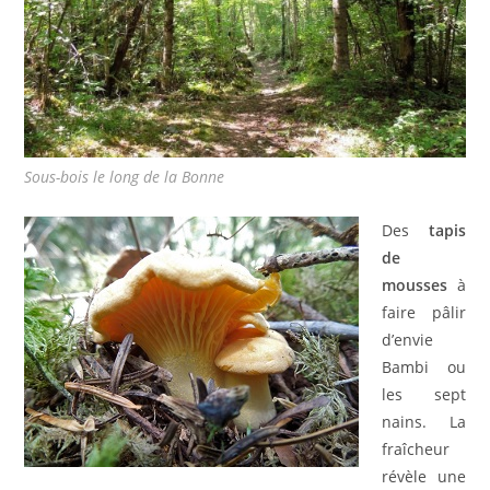
Sous-bois le long de la Bonne
Des
tapis
de
mousses
à
faire pâlir
d’envie
Bambi ou
les sept
nains. La
fraîcheur
révèle une