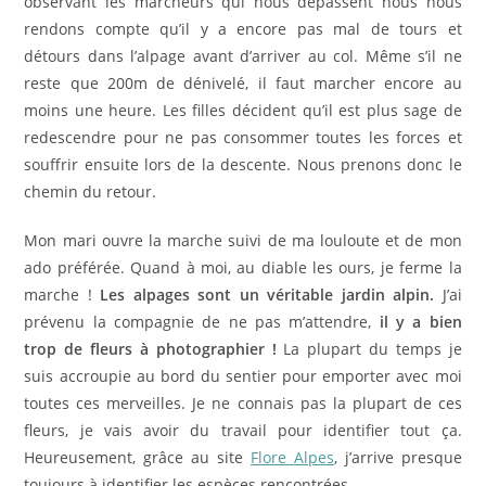
observant les marcheurs qui nous dépassent nous nous
rendons compte qu’il y a encore pas mal de tours et
détours dans l’alpage avant d’arriver au col. Même s’il ne
reste que 200m de dénivelé, il faut marcher encore au
moins une heure. Les filles décident qu’il est plus sage de
redescendre pour ne pas consommer toutes les forces et
souffrir ensuite lors de la descente. Nous prenons donc le
chemin du retour.
Mon mari ouvre la marche suivi de ma louloute et de mon
ado préférée. Quand à moi, au diable les ours, je ferme la
marche !
Les alpages sont un véritable jardin alpin.
J’ai
prévenu la compagnie de ne pas m’attendre,
il y a bien
trop de fleurs à photographier
!
La plupart du temps je
suis accroupie au bord du sentier pour emporter avec moi
toutes ces merveilles. Je ne connais pas la plupart de ces
fleurs, je vais avoir du travail pour identifier tout ça.
Heureusement, grâce au site
Flore Alpes
, j’arrive presque
toujours à identifier les espèces rencontrées.