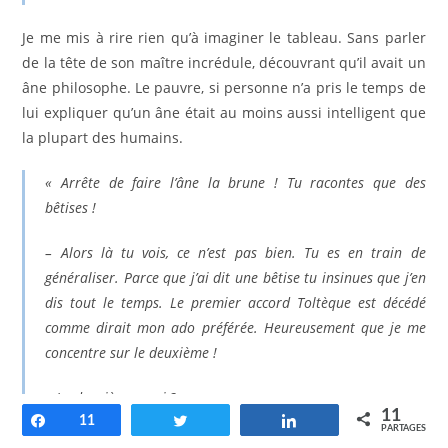
Je me mis à rire rien qu’à imaginer le tableau. Sans parler
de la tête de son maître incrédule, découvrant qu’il avait un
âne philosophe. Le pauvre, si personne n’a pris le temps de
lui expliquer qu’un âne était au moins aussi intelligent que
la plupart des humains.
« Arrête de faire l’âne la brune ! Tu racontes que des
bêtises !
– Alors là tu vois, ce n’est pas bien. Tu es en train de
généraliser. Parce que j’ai dit une bêtise tu insinues que j’en
dis tout le temps. Le premier accord Toltèque est décédé
comme dirait mon ado préférée. Heureusement que je me
concentre sur le deuxième !
– Le deuxième quoi ?
11
Partagez
11
Tweetez
Partagez
PARTAGES
–
Le deuxième accord Toltèque
!