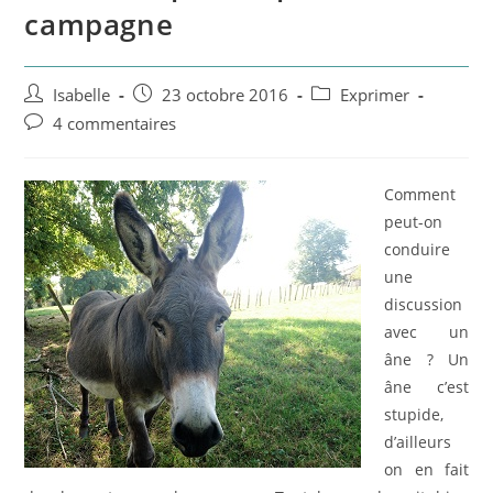
campagne
Auteur/autrice
Post
Post
Isabelle
23 octobre 2016
Exprimer
de
published:
category:
Post
4 commentaires
la
comments:
publication :
Comment
peut-on
conduire
une
discussion
avec un
âne ? Un
âne c’est
stupide,
d’ailleurs
on en fait