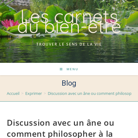
Skip
Les carnets
to
du bien-être
content
TROUVER LE SENS DE LA VIE
MENU
Blog
Accueil
>
Exprimer
>
Discussion avec un âne ou comment philosopher
Discussion avec un âne ou
comment philosopher à la