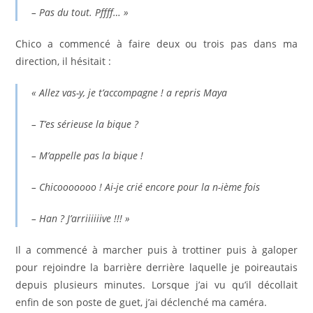
– Pas du tout. Pffff… »
Chico a commencé à faire deux ou trois pas dans ma
direction, il hésitait :
« Allez vas-y, je t’accompagne ! a repris Maya
– T’es sérieuse la bique ?
– M’appelle pas la bique !
– Chicooooooo ! Ai-je crié encore pour la n-ième fois
– Han ? J’arriiiiiive !!! »
Il a commencé à marcher puis à trottiner puis à galoper
pour rejoindre la barrière derrière laquelle je poireautais
depuis plusieurs minutes. Lorsque j’ai vu qu’il décollait
enfin de son poste de guet, j’ai déclenché ma caméra.