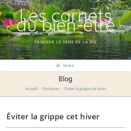
Skip
Les carnets
to
du bien-être
content
TROUVER LE SENS DE LA VIE
MENU
Blog
Accueil
>
Pratiquer
>
Éviter la grippe cet hiver
Éviter la grippe cet hiver