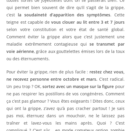
toutes sortes de joyeusetés dont on se passerait bien. Ce
qui permet bien souvent de dire qu’il s’agit de la grippe,
c’est
la soudaineté d’apparition des symptômes
. Cette
teigne est capable de
vous clouer au lit entre 3 et 7 jours
selon votre constitution et votre état de santé global.
Comment éviter la grippe alors que c’est justement une
maladie extrêmement contagieuse qui
se transmet par
voie aérienne
, grâce aux gouttelettes émises lors de la toux
ou des éternuements.
Pour éviter la grippe, rien de plus facile :
restez chez vous,
ne recevez personne entre octobre et mars.
C’est radical.
Un peu trop ? OK,
sortez avec un masque sur la figure
pour
ne pas respirer les postillons de vos congénères. Comment
ça c’est pas glamour ? Vous êtes exigeants ! Dites donc, ceux
qui ont la grippe, z’avez qu’à pas cracher partout ! Je sais
pas moi, éternuez dans un mouchoir, ne le laissez pas
traîner et lavez-vous les mains après. Quoi ? C’est
compliqué ? C’est sûr… en mode comateux option zombie