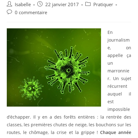
Auteur/autrice
Post
Post
Isabelle
22 janvier 2017
Pratiquer
de
published:
category:
Post
0 commentaire
la
comments:
publication :
En
journalism
e, on
appelle ça
un
marronnie
r. Un sujet
récurrent
auquel il
est
impossible
d’échapper. Il y en a des forêts entières : la rentrée des
classes, les premières chutes de neige, les bouchons sur les
routes, le chômage, la crise et la grippe !
Chaque année