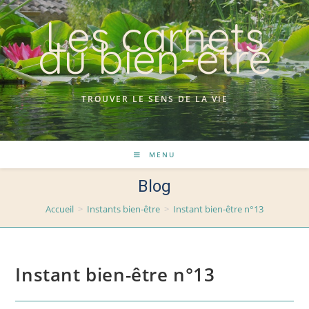
Skip
Les carnets
to
du bien-être
content
TROUVER LE SENS DE LA VIE
MENU
Blog
Accueil
>
Instants bien-être
>
Instant bien-être n°13
Instant bien-être n°13