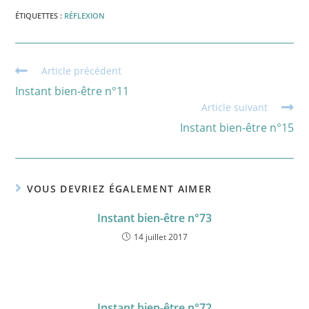
ÉTIQUETTES :
RÉFLEXION
Read
Article précédent
more
Instant bien-être n°11
articles
Article suivant
Instant bien-être n°15
VOUS DEVRIEZ ÉGALEMENT AIMER
Instant bien-être n°73
14 juillet 2017
Instant bien-être n°72