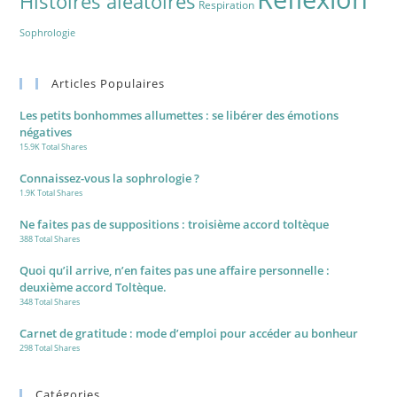
Histoires aléatoires
Respiration
Sophrologie
Articles Populaires
Les petits bonhommes allumettes : se libérer des émotions
négatives
15.9K Total Shares
Connaissez-vous la sophrologie ?
1.9K Total Shares
Ne faites pas de suppositions : troisième accord toltèque
388 Total Shares
Quoi qu’il arrive, n’en faites pas une affaire personnelle :
deuxième accord Toltèque.
348 Total Shares
Carnet de gratitude : mode d’emploi pour accéder au bonheur
298 Total Shares
Catégories