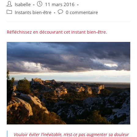
Auteur/autrice
Post
Isabelle
11 mars 2016
de
published:
Post
Post
Instants bien-être
0 commentaire
la
category:
comments:
publication :
Réfléchissez en découvrant cet instant bien-être.
Vouloir éviter l’inévitable, n’est-ce pas augmenter sa douleur