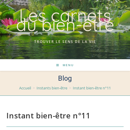
Skip
Les carnets
to
du bien-être
content
TROUVER LE SENS DE LA VIE
MENU
Blog
Accueil
>
Instants bien-être
>
Instant bien-être n°11
Instant bien-être n°11