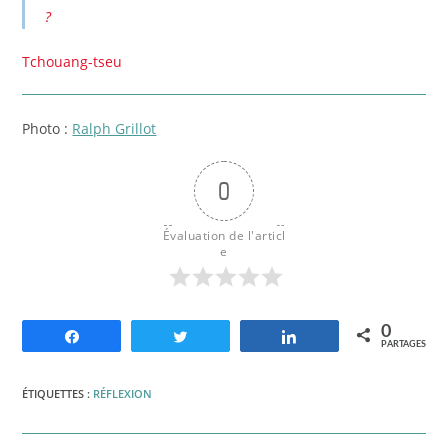
?
Tchouang-tseu
Photo :
Ralph Grillot
0
Évaluation de l'articl
e
0
Partagez
Tweetez
Partagez
PARTAGES
ÉTIQUETTES :
RÉFLEXION