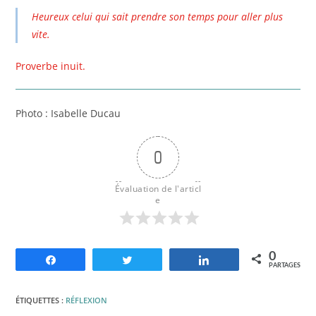
Heureux celui qui sait prendre son temps pour aller plus
vite.
Proverbe inuit.
Photo : Isabelle Ducau
0
Évaluation de l'articl
e
0
Partagez
Tweetez
Partagez
PARTAGES
ÉTIQUETTES :
RÉFLEXION