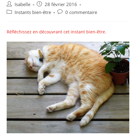
Auteur/autrice
Post
Isabelle
28 février 2016
de
published:
Post
Post
Instants bien-être
0 commentaire
la
category:
comments:
publication :
Réfléchissez en découvrant cet instant bien-être.