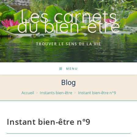
Skip
Les carnets
to
du bien-être
content
TROUVER LE SENS DE LA VIE
MENU
Blog
Accueil
>
Instants bien-être
>
Instant bien-être n°9
Instant bien-être n°9