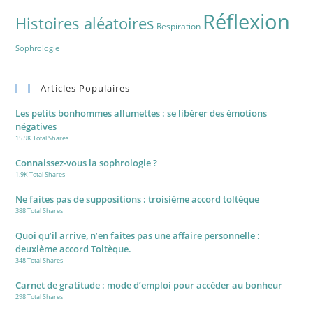
Réflexion
Histoires aléatoires
Respiration
Sophrologie
Articles Populaires
Les petits bonhommes allumettes : se libérer des émotions
négatives
15.9K Total Shares
Connaissez-vous la sophrologie ?
1.9K Total Shares
Ne faites pas de suppositions : troisième accord toltèque
388 Total Shares
Quoi qu’il arrive, n’en faites pas une affaire personnelle :
deuxième accord Toltèque.
348 Total Shares
Carnet de gratitude : mode d’emploi pour accéder au bonheur
298 Total Shares