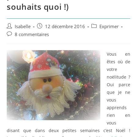
souhaits quoi !)
Auteur/autrice
Post
Post
Isabelle
12 décembre 2016
Exprimer
de
published:
category:
Post
8 commentaires
la
comments:
publication :
Vous en
êtes où de
votre
noëlitude ?
Oui parce
que je ne
vous
apprends
rien en
vous
disant que dans deux petites semaines c’est Noël !