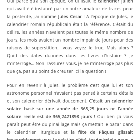
Oui parce qu’à son époque, on utilisait le
calendrier julien
qui avait été instauré par un autre amateur de traces pour
la postérité, j’ai nommé
Jules César
! A l’époque de Jules, le
calendrier romain républicain était la référence. C’était du
délire, les années n’avaient pas toutes le même nombre de
jours, les mois avaient un nombre impair de jours pour des
raisons de superstition… vous voyez le truc. Mais alors ?
Quid des dates données dans les livres d’histoire ? Je
m’interroge… Non, rassurez-vous, je ne m’interroge pas plus
que ça, pas au point de creuser ici la question !
Pour en revenir à Jules, le problème c’est que lui et son
astronome personnel n’avaient pas pensé à certains détails
et son calendrier dérivait doucement.
C’était un calendrier
solaire basé sur une année de 365,25 jours or l’année
solaire réelle est de 365,2421898 jours !
Oui ben ça vous
paraît peut-être du pinaillage mais ça mettait le bazar dans
le calendrier liturgique et
la fête de Pâques glissait
inexorablement vers le solstice d’été. Inadmissible pour le