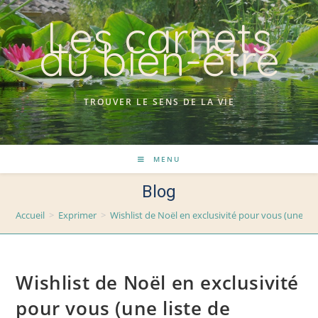
Skip
Les carnets
to
du bien-être
content
TROUVER LE SENS DE LA VIE
MENU
Blog
Accueil
>
Exprimer
>
Wishlist de Noël en exclusivité pour vous (une list
Wishlist de Noël en exclusivité
pour vous (une liste de