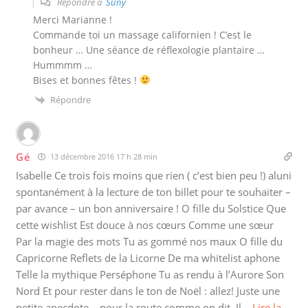
Répondre à
Suny
Merci Marianne !
Commande toi un massage californien ! C’est le
bonheur … Une séance de réflexologie plantaire …
Hummmm …
Bises et bonnes fêtes !
Répondre
Gé
13 décembre 2016 17 h 28 min
Isabelle Ce trois fois moins que rien ( c’est bien peu !) aluni
spontanément à la lecture de ton billet pour te souhaiter –
par avance – un bon anniversaire ! O fille du Solstice Que
cette wishlist Est douce à nos cœurs Comme une sœur
Par la magie des mots Tu as gommé nos maux O fille du
Capricorne Reflets de la Licorne De ma whitelist aphone
Telle la mythique Perséphone Tu as rendu à l’Aurore Son
Nord Et pour rester dans le ton de Noël : allez! Juste une
petite anecdote… pour la route comme on dit. Il
…
Lire la