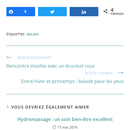
4
Partagez
4
Tweetez
Partagez
PARTAGES
ÉTIQUETTES :
BALADE
Read
Article précédent
more
Rencontre insolite avec un écureuil roux
articles
Article suivant
Entre hiver et printemps : balade pour les yeux
VOUS DEVRIEZ ÉGALEMENT AIMER
Hydromassage : un soin bien-être excellent
15 mai 2016