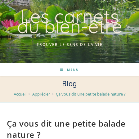
Skip
Les carnets
to
du bien-être
content
TROUVER LE SENS DE LA VIE
MENU
Blog
Accueil
>
Apprécier
>
Ça vous dit une petite balade nature ?
Ça vous dit une petite balade
nature ?