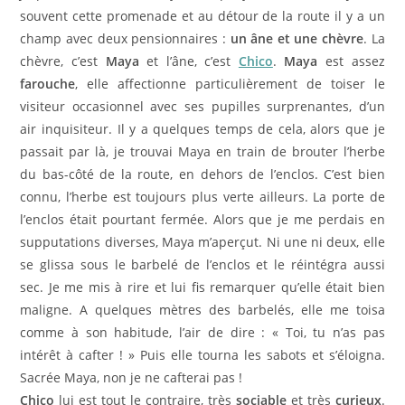
souvent cette promenade et au détour de la route il y a un
champ avec deux pensionnaires :
un âne et une chèvre
. La
chèvre, c’est
Maya
et l’âne, c’est
Chico
.
Maya
est assez
farouche
, elle affectionne particulièrement de toiser le
visiteur occasionnel avec ses pupilles surprenantes, d’un
air inquisiteur. Il y a quelques temps de cela, alors que je
passait par là, je trouvai Maya en train de brouter l’herbe
du bas-côté de la route, en dehors de l’enclos. C’est bien
connu, l’herbe est toujours plus verte ailleurs. La porte de
l’enclos était pourtant fermée. Alors que je me perdais en
supputations diverses, Maya m’aperçut. Ni une ni deux, elle
se glissa sous le barbelé de l’enclos et le réintégra aussi
sec. Je me mis à rire et lui fis remarquer qu’elle était bien
maligne. A quelques mètres des barbelés, elle me toisa
comme à son habitude, l’air de dire : « Toi, tu n’as pas
intérêt à cafter ! » Puis elle tourna les sabots et s’éloigna.
Sacrée Maya, non je ne cafterai pas !
Chico
lui est tout le contraire, très
sociable
et très
curieux
.