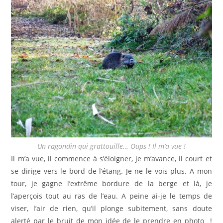
Un ragondin qui grattouille… Oups ! Il m’a vue !
Il m’a vue, il commence à s’éloigner, je m’avance, il court et
se dirige vers le bord de l’étang. Je ne le vois plus. A mon
tour, je gagne l’extrême bordure de la berge et là, je
l’aperçois tout au ras de l’eau. A peine ai-je le temps de
viser, l’air de rien, qu’il plonge subitement, sans doute
alerté par le bruit de mon idée de le prendre en photo !