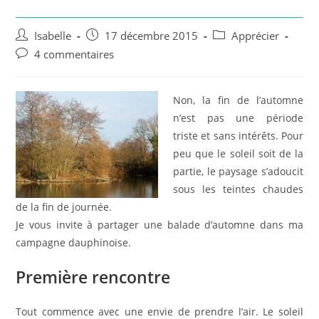
Auteur/autrice
Post
Post
Isabelle
17 décembre 2015
Apprécier
de
published:
category:
Post
4 commentaires
la
comments:
publication :
Non, la fin de l’automne
n’est pas une période
triste et sans intérêts. Pour
peu que le soleil soit de la
partie, le paysage s’adoucit
sous les teintes chaudes
de la fin de journée.
Je vous invite à partager une balade d’automne dans ma
campagne dauphinoise.
Première rencontre
Tout commence avec une envie de prendre l’air. Le soleil